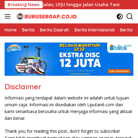
Langsung
i Titip Aspirasi Jalan, LPJU hingga Jalan Usaha Tani.
Breaking News
K
ke
konten
Home
Berita
Berita Daerah
Berita Internasional
Berita N
Disclaimer
Informasi yang terdapat dalam website ini adalah untuk tujuan
umum saja. Informasi ini disediakan oleh Liputan6.com dan
kami senantiasa berusaha untuk menjaga informasi yang aktual
dan benar.
Thank you for reading this post, don't forget to subscribe!
Kami tidak membuat pernyataan atau jaminan apapun, tersurat