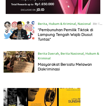
Berita
,
Hukum & Kriminal
,
Nasional
Mei 18,
2025
*Pembunuhan Pemilik Tiktok di
Lampung Tengah Wajib Diusut
Tuntas*
Berita Daerah
,
Berita Nasional
,
Hukum &
Kriminal
Oktober 30, 2024
Masyarakat Bersatu Melawan
Diskriminasi