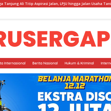
tip Aspirasi Jalan, LPJU hingga Jalan Usaha Tani.
Kelu
ta Internasional
Berita Nasional
Hukum & Kriminal
Intern