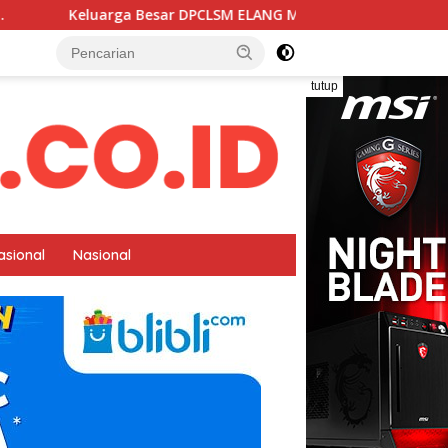
arga Besar DPCLSM ELANG MAS LABUHAN BATU. MELAKUKAN AUDE
tutup
asional
Nasional