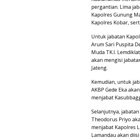
pergantian. Lima ja
Kapolres Gunung Ma
Kapolres Kobar, ser
Untuk jabatan Kapo
Arum Sari Puspita D
Muda TK.I. Lemdikla
akan mengisi jabata
Jateng.
Kemudian, untuk jab
AKBP Gede Eka akan 
menjabat Kasubbaggi
Selanjutnya, jabata
Theodorus Priyo aka
menjabat Kapolres 
Lamandau akan diisi