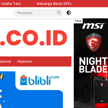
uarga Besar DPCLSM ELANG MAS LABUHAN BATU. MELAKUKAN AU
tutup
asional
Nasional