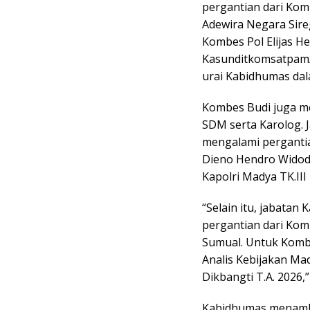
pergantian dari Kom
Adewira Negara Sirega
Kombes Pol Elijas H
Kasunditkomsatpam/
urai Kabidhumas dala
Kombes Budi juga m
SDM serta Karolog. 
mengalami pergantia
Dieno Hendro Widod
Kapolri Madya TK.III 
“Selain itu, jabatan
pergantian dari Kom
Sumual. Untuk Komb
Analis Kebijakan Ma
Dikbangti T.A. 2026,”
Kabidhumas menamb