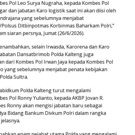
bes Pol Leo Surya Nugraha, kepada Kombes Pol
r dan jabatan Karo logistik saat ini akan diisi oleh
endrajana yang sebelumnya menjabat
Polsus Ditbinpotmas Korbinmas Baharkam Polri,”
m siaran persnya, Jumat (26/6/2026).
enambahkan, selain Irwasda, Karorena dan Karo
Jabatan Dansatbrimob Polda Kalteng juga
n dari Kombes Pol Irwan Jaya kepada Kombes Pol
o yang sebelumnya menjabat penata kebijakan
Polda Sultra.
 Kabidkum Polda Kalteng turut mengalami
bes Pol Ronny Yulianto, kepada AKBP Jovan R.
es Ronny akan mengisi jabatan baru sebagai
dya Bidang Bankum Divkum Polri dalam rangka
 jelasnya.
ahkan enam pejabat utama Polda yang mengalami