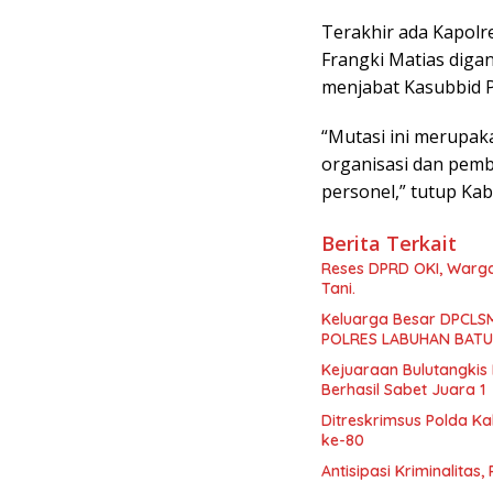
Terakhir ada Kapol
Frangki Matias dig
menjabat Kasubbid P
“Mutasi ini merupak
organisasi dan pem
personel,” tutup Ka
Berita Terkait
Reses DPRD OKI, Warga 
Tani.
Keluarga Besar DPCLS
POLRES LABUHAN BATU
Kejuaraan Bulutangkis
Berhasil Sabet Juara 1
Ditreskrimsus Polda K
ke-80
Antisipasi Kriminalitas