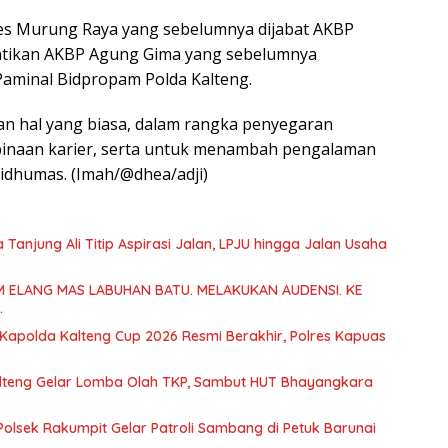
res Murung Raya yang sebelumnya dijabat AKBP
antikan AKBP Agung Gima yang sebelumnya
aminal Bidpropam Polda Kalteng.
an hal yang biasa, dalam rangka penyegaran
binaan karier, serta untuk menambah pengalaman
bidhumas. (Imah/@dhea/adji)
Tanjung Ali Titip Aspirasi Jalan, LPJU hingga Jalan Usaha
M ELANG MAS LABUHAN BATU. MELAKUKAN AUDENSI. KE
.
 Kapolda Kalteng Cup 2026 Resmi Berakhir, Polres Kapuas
alteng Gelar Lomba Olah TKP, Sambut HUT Bhayangkara
, Polsek Rakumpit Gelar Patroli Sambang di Petuk Barunai