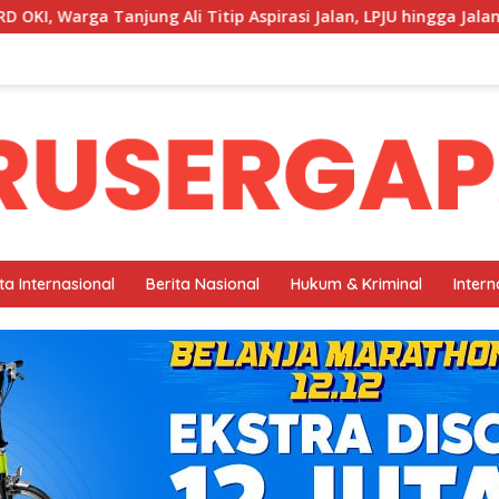
Titip Aspirasi Jalan, LPJU hingga Jalan Usaha Tani.
Kel
ta Internasional
Berita Nasional
Hukum & Kriminal
Intern