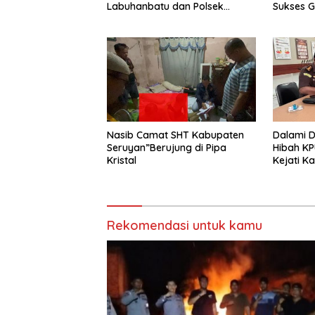
Labuhanbatu dan Polsek
Sukses G
Kualuh Hulu Bergerak Cepat
1447 Hijr
Robohkan Barak
Nasib Camat SHT Kabupaten
Dalami 
Seruyan”Berujung di Pipa
Hibah KP
Kristal
Kejati K
Periksa 
Rekomendasi untuk kamu