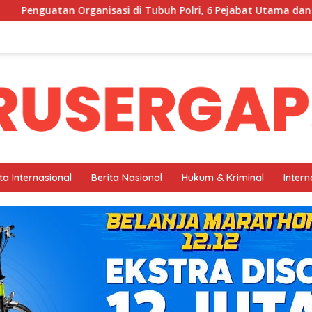
Tubuh Polri, 6 Pejabat Utama dan 5 Kapolres di Jajaran Polda K
ta Internasional
Berita Nasional
Hukum & Kriminal
Intern