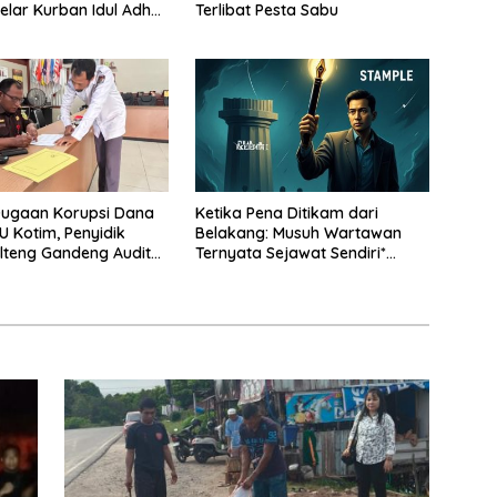
elar Kurban Idul Adha
Terlibat Pesta Sabu
iah di Sampit
Dugaan Korupsi Dana
Ketika Pena Ditikam dari
U Kotim, Penyidik
Belakang: Musuh Wartawan
alteng Gandeng Auditor
Ternyata Sejawat Sendiri*
Pegawai
*OPINI | PALANGKA