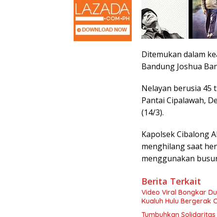
Ditemukan dalam ke
Bandung Joshua Banj
Nelayan berusia 45 ta
Pantai Cipalawah, D
(14/3).
Kapolsek Cibalong
menghilang saat hen
menggunakan busur
Berita Terkait
Video Viral Bongkar D
Kualuh Hulu Bergerak
Tumbuhkan Solidaritas